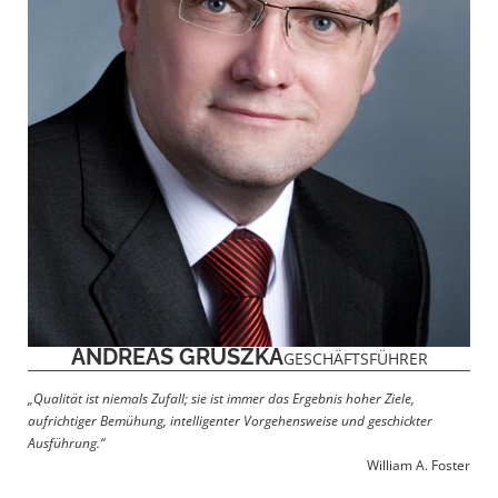
ANDREAS GRUSZKA
GESCHÄFTSFÜHRER
„Qualität ist niemals Zufall; sie ist immer das Ergebnis hoher Ziele,
aufrichtiger Bemühung, intelligenter Vorgehensweise und geschickter
Ausführung.“
William A. Foster